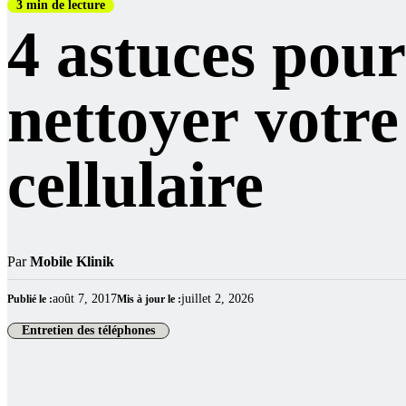
3 min de lecture
4 astuces pour
nettoyer votre
cellulaire
Par
Mobile Klinik
août 7, 2017
juillet 2, 2026
Publié le :
Mis à jour le :
Entretien des téléphones