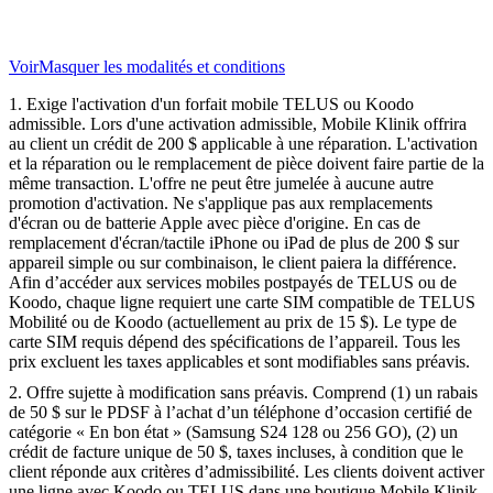
Voir
Masquer
les modalités et conditions
1. Exige l'activation d'un forfait mobile TELUS ou Koodo
admissible. Lors d'une activation admissible, Mobile Klinik offrira
au client un crédit de 200 $ applicable à une réparation. L'activation
et la réparation ou le remplacement de pièce doivent faire partie de la
même transaction. L'offre ne peut être jumelée à aucune autre
promotion d'activation. Ne s'applique pas aux remplacements
d'écran ou de batterie Apple avec pièce d'origine. En cas de
remplacement d'écran/tactile iPhone ou iPad de plus de 200 $ sur
appareil simple ou sur combinaison, le client paiera la différence.
Afin d’accéder aux services mobiles postpayés de TELUS ou de
Koodo, chaque ligne requiert une carte SIM compatible de TELUS
Mobilité ou de Koodo (actuellement au prix de 15 $). Le type de
carte SIM requis dépend des spécifications de l’appareil. Tous les
prix excluent les taxes applicables et sont modifiables sans préavis.
2. Offre sujette à modification sans préavis. Comprend (1) un rabais
de 50 $ sur le PDSF à l’achat d’un téléphone d’occasion certifié de
catégorie « En bon état » (Samsung S24 128 ou 256 GO), (2) un
crédit de facture unique de 50 $, taxes incluses, à condition que le
client réponde aux critères d’admissibilité. Les clients doivent activer
une ligne avec Koodo ou TELUS dans une boutique Mobile Klinik.