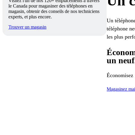
Un c
Visitez l'un de nos 120+ emplacements à travers
le Canada pour magasiner des téléphones en
magasin, obtenir des conseils de nos techniciens
experts, et plus encore.
Un téléphone 
Trouver un magasin
téléphone ne
les plus per
Économi
un neuf
Économisez g
Magasinez mai