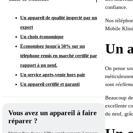
confiance.
Un appareil de qualité inspecté par un
Nos téléphone
expert
Mobile Klinik
Un choix économique
Un a
Économisez jusqu'à 50% sur un
téléphone remis en marché certifié par
rapport à un neuf.
On pense sou
Un service après-vente hors pair
méticuleuseme
sont
réellem
Un appareil certifié et garanti
Beaucoup de 
excellente co
Vous avez un appareil à faire
du neuf, grâc
réparer ?