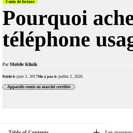
3 min de lecture
Pourquoi ache
téléphone usa
Par
Mobile Klinik
juin 3, 2017
juillet 2, 2026
Publié le :
Mis à jour le :
Appareils remis en marché certifiés
Table of Contents
Les nouveaux