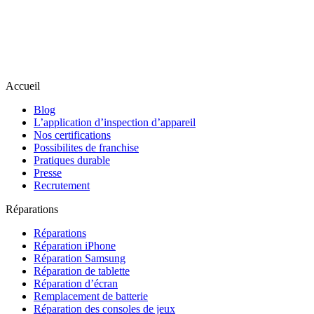
Accueil
Blog
L’application d’inspection d’appareil
Nos certifications
Possibilites de franchise
Pratiques durable
Presse
Recrutement
Réparations
Réparations
Réparation iPhone
Réparation Samsung
Réparation de tablette
Réparation d’écran
Remplacement de batterie
Réparation des consoles de jeux