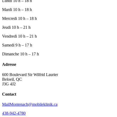
Lundi
10 h – 18 h
Mardi
10 h – 18 h
Mercredi
10 h – 18 h
Jeudi
10 h – 21 h
Vendredi
10 h – 21 h
Samedi
9 h – 17 h
Dimanche
10 h – 17 h
Adresse
600 Boulevard Sir Wilfrid Laurier
Beloeil, QC
J3G 4J2
Contact
MailMontenach@mobileklinik.ca
438-942-4780