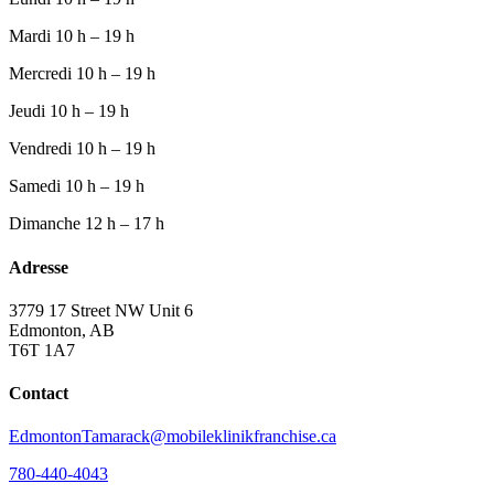
Mardi
10 h – 19 h
Mercredi
10 h – 19 h
Jeudi
10 h – 19 h
Vendredi
10 h – 19 h
Samedi
10 h – 19 h
Dimanche
12 h – 17 h
Adresse
3779 17 Street NW Unit 6
Edmonton, AB
T6T 1A7
Contact
EdmontonTamarack@mobileklinikfranchise.ca
780-440-4043