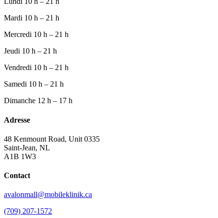
Lundi
10 h – 21 h
Mardi
10 h – 21 h
Mercredi
10 h – 21 h
Jeudi
10 h – 21 h
Vendredi
10 h – 21 h
Samedi
10 h – 21 h
Dimanche
12 h – 17 h
Adresse
48 Kenmount Road, Unit 0335
Saint-Jean, NL
A1B 1W3
Contact
avalonmall@mobileklinik.ca
(709) 207-1572