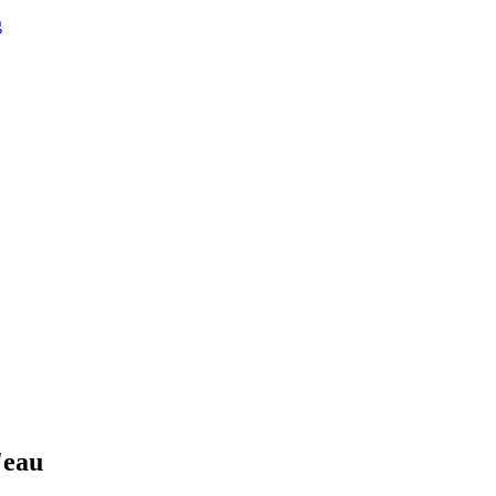
g
'eau