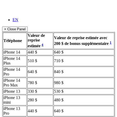
EN
× Close Panel
Valeur de
Valeur de reprise estimée avec
reprise
Téléphone
1
200 $ de bonus supplémentaire
4
estimée
iPhone 14
440 $
640 $
iPhone 14
510 $
710 $
Plus
iPhone 14
640 $
840 $
Pro
iPhone 14
780 $
980 $
Pro Max
iPhone 13
330 $
530 $
iPhone 13
280 $
480 $
mini
iPhone 13
440 $
640 $
Pro