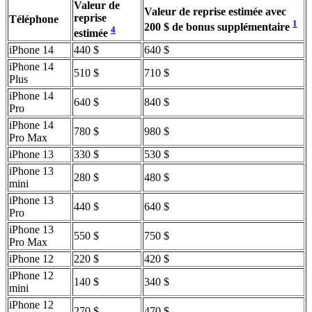
Valeur de
Valeur de reprise estimée avec
reprise
Téléphone
1
200 $ de bonus supplémentaire
4
estimée
iPhone 14
440 $
640 $
iPhone 14
510 $
710 $
Plus
iPhone 14
640 $
840 $
Pro
iPhone 14
780 $
980 $
Pro Max
iPhone 13
330 $
530 $
iPhone 13
280 $
480 $
mini
iPhone 13
440 $
640 $
Pro
iPhone 13
550 $
750 $
Pro Max
iPhone 12
220 $
420 $
iPhone 12
140 $
340 $
mini
iPhone 12
270 $
470 $