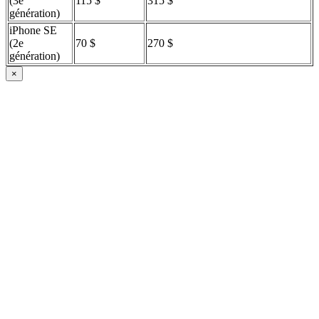
(3e
115 $
315 $
génération)
iPhone SE
(2e
70 $
270 $
génération)
×