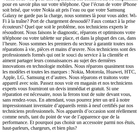
pour en savoir plus sur votre téléphone. Que l’écran de votre iPhone
soit brisé, que votre Nokia ait pris l’eau ou que votre Samsung
Galaxy ne garde pas la charge, nous sommes là pour vous aider. Wi-
Fi à la traîne? Port de chargement dessoudé? Faux contact à la prise
écouteurs? Quel que soit le problème, nos techniciens experts le
résoudront. Nous faisons le diagnostic, réparons et optimisons votre
téléphone ou votre tablette sur place, et dans la plupart des cas, dans
l’heure. Nous sommes les premiers du secteur à garantir toutes nos
réparations à vie, pièces et mains d’œuvre. Nos techniciens sont des
professionnels formés qui ont le souci du service à la clientèle et
aiment partager leurs connaissances au sujet des dernières
innovations en technologie mobiles. Nous réparons quasiment tous
les modèles et toutes les marques : Nokia, Motorola, Huawei, HTC,
Apple, LG, Samsung et d’autres. Nous réparons et traitons votre
appareil avec soin. Passez nous voir en magasin et nos techniciens
experts vous fourniront un devis immédiat et gratuit. Si une
réparation est nécessaire, nous la ferons tout de suite devant vous,
sans rendez-vous. En attendant, vous pourrez jeter un œil à notre
impressionnant inventaire d’appareils remis à neuf certifiés par nos
techniciens professionnels. Nos appareils d’occasion sont réellement
comme neufs, tant du point de vue de l’apparence que de la
performance. Et pourquoi pas choisir un accessoire parmi nos étuis,
haut-parleurs, chargeurs, et bien plus?