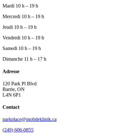
Mardi
10 h – 19 h
Mercredi
10 h – 19 h
Jeudi
10 h – 19 h
Vendredi
10 h – 19 h
Samedi
10 h – 19 h
Dimanche
11 h – 17 h
Adresse
120 Park Pl Blvd
Barrie, ON
L4N 6P1
Contact
parkplace@mobileklinik.ca
(249) 606-0855