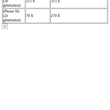
(3e
115 $
315 $
génération)
iPhone SE
(2e
70 $
270 $
génération)
×