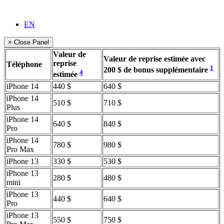
EN
× Close Panel
Valeur de
Valeur de reprise estimée avec
reprise
Téléphone
1
200 $ de bonus supplémentaire
4
estimée
iPhone 14
440 $
640 $
iPhone 14
510 $
710 $
Plus
iPhone 14
640 $
840 $
Pro
iPhone 14
780 $
980 $
Pro Max
iPhone 13
330 $
530 $
iPhone 13
280 $
480 $
mini
iPhone 13
440 $
640 $
Pro
iPhone 13
550 $
750 $