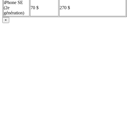
iPhone SE
(2e
70 $
270 $
génération)
×