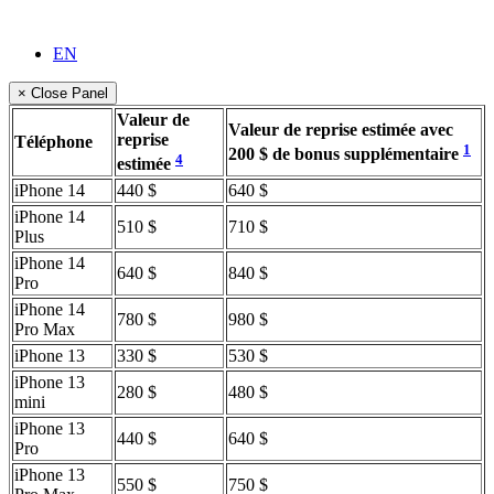
EN
× Close Panel
Valeur de
Valeur de reprise estimée avec
reprise
Téléphone
1
200 $ de bonus supplémentaire
4
estimée
iPhone 14
440 $
640 $
iPhone 14
510 $
710 $
Plus
iPhone 14
640 $
840 $
Pro
iPhone 14
780 $
980 $
Pro Max
iPhone 13
330 $
530 $
iPhone 13
280 $
480 $
mini
iPhone 13
440 $
640 $
Pro
iPhone 13
550 $
750 $