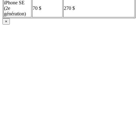
iPhone SE
(2e
70 $
270 $
génération)
×