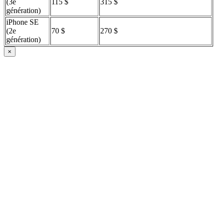
(3e
115 $
315 $
génération)
iPhone SE
(2e
70 $
270 $
génération)
×