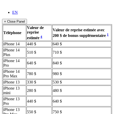
EN
× Close Panel
Valeur de
Valeur de reprise estimée avec
reprise
Téléphone
1
200 $ de bonus supplémentaire
4
estimée
iPhone 14
440 $
640 $
iPhone 14
510 $
710 $
Plus
iPhone 14
640 $
840 $
Pro
iPhone 14
780 $
980 $
Pro Max
iPhone 13
330 $
530 $
iPhone 13
280 $
480 $
mini
iPhone 13
440 $
640 $
Pro
iPhone 13
550 $
750 $