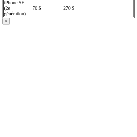
iPhone SE
(2e
70 $
270 $
génération)
×