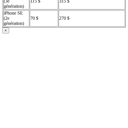
(3e
115 $
315 $
génération)
iPhone SE
(2e
70 $
270 $
génération)
×