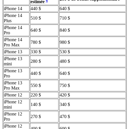
4
estimée
iPhone 14
440 $
640 $
iPhone 14
510 $
710 $
Plus
iPhone 14
640 $
840 $
Pro
iPhone 14
780 $
980 $
Pro Max
iPhone 13
330 $
530 $
iPhone 13
280 $
480 $
mini
iPhone 13
440 $
640 $
Pro
iPhone 13
550 $
750 $
Pro Max
iPhone 12
220 $
420 $
iPhone 12
140 $
340 $
mini
iPhone 12
270 $
470 $
Pro
iPhone 12
400 $
600 $