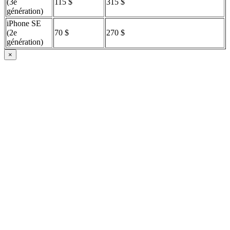
(3e
115 $
315 $
génération)
iPhone SE
(2e
70 $
270 $
génération)
×