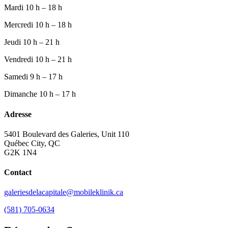
Mardi
10 h – 18 h
Mercredi
10 h – 18 h
Jeudi
10 h – 21 h
Vendredi
10 h – 21 h
Samedi
9 h – 17 h
Dimanche
10 h – 17 h
Adresse
5401 Boulevard des Galeries, Unit 110
Québec City, QC
G2K 1N4
Contact
galeriesdelacapitale@mobileklinik.ca
(581) 705-0634