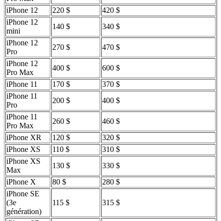
iPhone 12
220 $
420 $
iPhone 12
140 $
340 $
mini
iPhone 12
270 $
470 $
Pro
iPhone 12
400 $
600 $
Pro Max
iPhone 11
170 $
370 $
iPhone 11
200 $
400 $
Pro
iPhone 11
260 $
460 $
Pro Max
iPhone XR
120 $
320 $
iPhone XS
110 $
310 $
iPhone XS
130 $
330 $
Max
iPhone X
80 $
280 $
iPhone SE
(3e
115 $
315 $
génération)