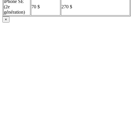
iPhone SE
(2e
70 $
270 $
génération)
×