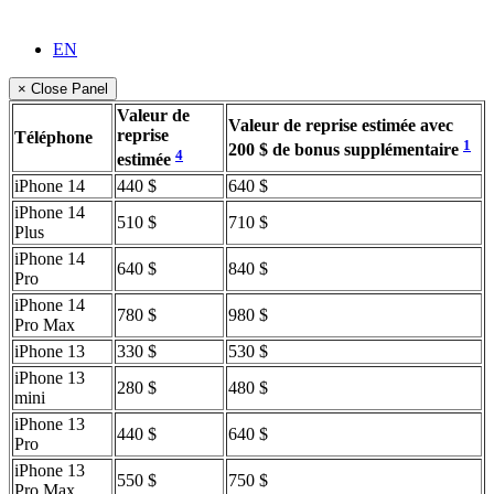
EN
× Close Panel
Valeur de
Valeur de reprise estimée avec
reprise
Téléphone
1
200 $ de bonus supplémentaire
4
estimée
iPhone 14
440 $
640 $
iPhone 14
510 $
710 $
Plus
iPhone 14
640 $
840 $
Pro
iPhone 14
780 $
980 $
Pro Max
iPhone 13
330 $
530 $
iPhone 13
280 $
480 $
mini
iPhone 13
440 $
640 $
Pro
iPhone 13
550 $
750 $
Pro Max