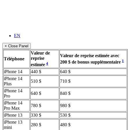
EN
× Close Panel
Valeur de
Valeur de reprise estimée avec
reprise
Téléphone
1
200 $ de bonus supplémentaire
4
estimée
iPhone 14
440 $
640 $
iPhone 14
510 $
710 $
Plus
iPhone 14
640 $
840 $
Pro
iPhone 14
780 $
980 $
Pro Max
iPhone 13
330 $
530 $
iPhone 13
280 $
480 $
mini