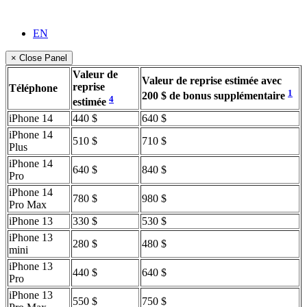
EN
× Close Panel
Valeur de
Valeur de reprise estimée avec
reprise
Téléphone
1
200 $ de bonus supplémentaire
4
estimée
iPhone 14
440 $
640 $
iPhone 14
510 $
710 $
Plus
iPhone 14
640 $
840 $
Pro
iPhone 14
780 $
980 $
Pro Max
iPhone 13
330 $
530 $
iPhone 13
280 $
480 $
mini
iPhone 13
440 $
640 $
Pro
iPhone 13
550 $
750 $