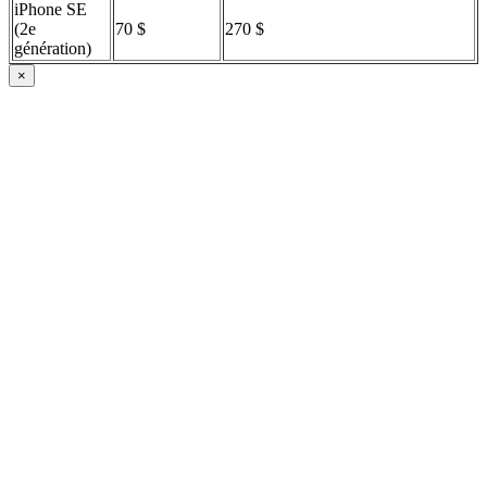
iPhone SE
(2e
70 $
270 $
génération)
×