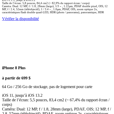
iOS 11.1.1, jusqu’à iOS13.2
Taille de l’écran: 5,8 pouces, 84,4 cm2 (~ 82,9% du rapport écran / corps)
Caméra: Dual: 12 MP, f / 1.8, 28mm (large), 1/3 « , 1.22µm, PDAF double pixel, OIS; 12
MP, f / 2.4, 52mm (téléobjectif), 1 / 3.4 « , 1.0µm, PDAF, OIS, zoom optique 2x,
caractéristiques flash double quad-LED, HDR (photo / panorama), panoramique, HDR
Vérifier la disponibilité
iPhone 8 Plus
à partir de 699 $
64 Go / 256 Go de stockage, pas de logement pour carte
iOS 11, jusqu’à iOS 13.2
Taille de l’écran: 5,5 pouces, 83,4 cm2 (~ 67,4% du rapport écran /
corps)
Caméra: Dual: 12 MP, f / 1.8, 28mm (large), PDAF, OIS; 12 MP, f /
2,8, 57mm (téléobjectif), PDAF, zoom optique 2x, caractéristiques