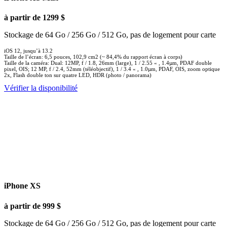
à partir de 1299 $
Stockage de 64 Go / 256 Go / 512 Go, pas de logement pour carte
iOS 12, jusqu’à 13.2
Taille de l’écran: 6,5 pouces, 102,9 cm2 (~ 84,4% du rapport écran à corps)
Taille de la caméra: Dual: 12MP, f / 1.8, 26mm (large), 1 / 2.55 « , 1.4µm, PDAF double
pixel, OIS; 12 MP, f / 2.4, 52mm (téléobjectif), 1 / 3.4 « , 1.0µm, PDAF, OIS, zoom optique
2x, Flash double ton sur quatre LED, HDR (photo / panorama)
Vérifier la disponibilité
iPhone XS
à partir de 999 $
Stockage de 64 Go / 256 Go / 512 Go, pas de logement pour carte