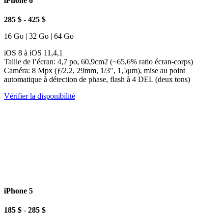
iPhone 6
285 $ - 425 $
16 Go | 32 Go | 64 Go
iOS 8 à iOS 11,4,1
Taille de l’écran: 4,7 po, 60,9cm2 (~65,6% ratio écran-corps)
Caméra: 8 Mpx (ƒ/2,2, 29mm, 1/3″, 1,5µm), mise au point
automatique à détection de phase, flash à 4 DEL (deux tons)
Vérifier la disponibilité
iPhone 5
185 $ - 285 $