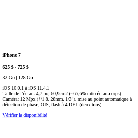
iPhone 7
625 $ - 725 $
32 Go | 128 Go
iOS 10,0,1 à iOS 11,4,1
Taille de l’écran: 4,7 po, 60,9cm2 (~65,6% ratio écran-corps)
Caméra: 12 Mpx (ƒ/1,8, 28mm, 1/3″), mise au point automatique à
détection de phase, OIS, flash à 4 DEL (deux tons)
Vérifier la disponibilité