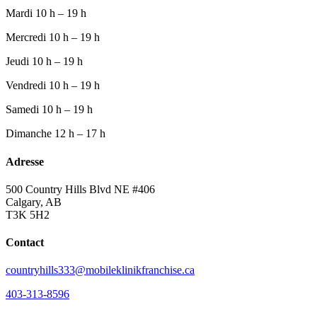
Mardi
10 h – 19 h
Mercredi
10 h – 19 h
Jeudi
10 h – 19 h
Vendredi
10 h – 19 h
Samedi
10 h – 19 h
Dimanche
12 h – 17 h
Adresse
500 Country Hills Blvd NE #406
Calgary, AB
T3K 5H2
Contact
countryhills333@mobileklinikfranchise.ca
403-313-8596